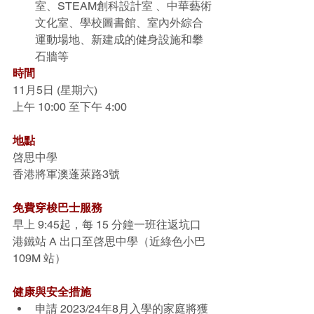
室、STEAM創科設計室 、中華藝術
文化室、學校圖書館、室內外綜合
運動場地、新建成的健身設施和攀
石牆等
時間
11月5日 (星期六)
上午 10:00 至下午 4:00
地點
啓思中學
香港將軍澳蓬萊路3號
免費穿梭巴士服務
早上 9:45起，每 15 分鐘一班往返坑口
港鐵站 A 出口至啓思中學（近綠色小巴 
109M 站）
健康與安全措施
申請 2023/24年8月入學的家庭將獲