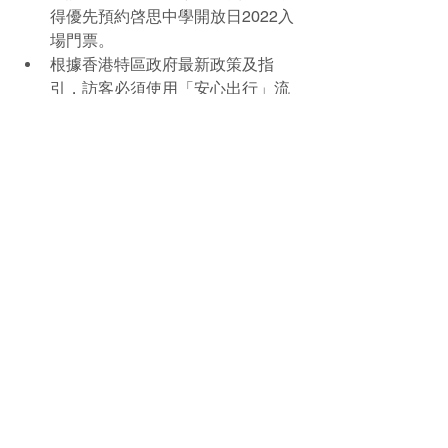
得優先預約啓思中學開放日2022入
場門票。
根據香港特區政府最新政策及指
引，訪客必須使用「安心出行」流
動應用程式，並須遵守「疫苗通行
證」規定進入校舍。持有“紅色代碼”
或“黄色代碼”的人不可進入校舍。
為讓你得到安全和愉快的參觀體
驗，所有活動將按照嚴格的健康和
安全準則進行。
最新動態
學校最新資訊及活動
內聯網