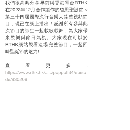
我們很高興分享早前與香港電台RTHK
在2023年12月合作製作的啓思聖誕節 × 
第三十四屆國際流行音樂大獎整視頻節
目，現已在網上播出！感謝所有參與此
次節目的師生一起載歌載舞，為大家帶
來歡樂與節日氣氛。大家現在可以於
RTHK網站觀看這場完整節目，一起回
味聖誕節的魅力!  
查看更多: 
https://www.rthk.hk/....../poppoll34/episo
de/930208