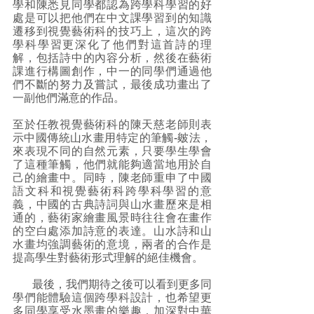
學和陳悉見同學都認為跨學科學習的好
處是可以把他們在中文課學習到的知識
遷移到視覺藝術科的技巧上，這次的跨
學科學習更深化了他們對這首詩的理
解，包括詩中的內容分析，然後在藝術
課進行構圖創作，中一的同學們通過他
們不斷的努力及嘗試，最後成功畫出了
一副他們滿意的作品。
至於任教視覺藝術科的陳天慈老師則表
示中國傳統山水畫用特定的筆觸-皴法，
來表現不同的自然元素，只要學生學會
了這種筆觸，他們就能夠適當地用於自
己的繪畫中。同時，陳老師重申了中國
語文科和視覺藝術科跨學科學習的意
義，中國的古典詩詞與山水畫歷來是相
通的，藝術家繪畫風景時往往會在畫作
的空白處添加詩意的表達。山水詩和山
水畫均強調藝術的意境，兩者的合作是
提高學生對藝術形式理解的絕佳機會。
       最後，我們期待之後可以看到更多同
學們能體驗這個跨學科設計，也希望更
多同學享受水墨畫的樂趣，加深對中華