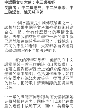
中語藝文史大使：中三盧嘉妤
受訪者： 中二陳悉見、中二吳嘉希、中
二陳諰言、陳天慈老師
中國水墨畫是中國傳統繪畫之一，
試想想如果中國語文科和視覺藝術科結
合在一起，會有什麼新奇的事情發生
呢。去年我們啓思中學中一級的學生就
已經體驗這個跨學科學習了，我採訪了
不同的學生和老師，大家都各自表達對
這學習體驗的不同想法與收獲。
 	這次的跨學科學習，他們先在中文
課堂學習一首王維的詩《山居秋暝》， 
接著在視覺藝術課堂上老師介紹有關水
墨畫的基本知識，包括如何執筆，如何
控制墨水的深淺力度等等，從而以不同
的技法，把詩歌中清新幽靜的意境呈現
出來。
中一級的陳諰言同學認為這次體驗讓她
充份發揮創造力，同時也可以讓他在畫
畫的過程中放鬆下來，而中二吳嘉希同