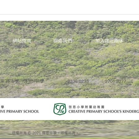
網站指南
聯絡我們
加入啓思團隊
蓬萊路3號 啓思中學
2336 0233
2701 3277
版權所有 © 2021 啓思中學。版權所有。