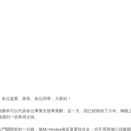
、各位嘉賓、家長、各位同學，大家好！
很榮幸可以代表各位畢業生致畢業辭。這一天，我已經期待了六年。轉眼
我感到一切來得太快。
門關閉前的一分鐘，被Mr.Hindes催促著要快步走；也不用再擔心頭髮