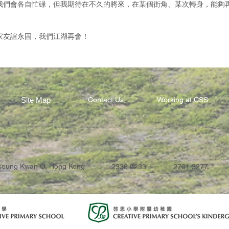
我們會各自忙碌，但我期待在不久的將來，在某個街角、某次轉身，能夠
家友誼永固，我們江湖再會！
Site Map
Contact Us
Working at CSS
Tseung Kwan O, Hong Kong
2336 0233
2701 3277