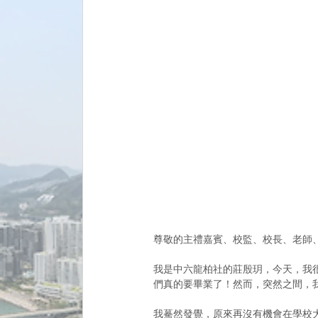
尊敬的主禮嘉賓、校監、校長、老師
我是中六龍柏社的莊殷玥，今天，我
們真的要畢業了！然而，突然之間，
我驀然發覺，原來再沒有機會在學校大