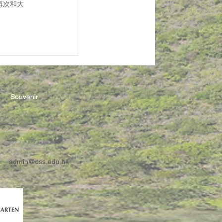
再次和大
Souvenir
admin@css.edu.hk