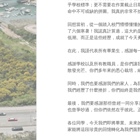
乎學校標準；更不需要在作業截止日
命中不可或缺的拼圖。我真的非常不
回想當初，從一個踏入校門懵懵懂懂
了六個寒暑！我認真計算過，這大約是
低潮。而正是這些經歷，成就了今天
在此，我謹代表所有畢業生，感謝每
感謝學校以及所有教職員，是你們讓
散發光芒。你們多年來的悉心栽培，
同時，我們也要感謝我們的家人，為
我們經歷了什麼挫折，你們始終是我
最後，我們要感謝那些曾經一同分享
也曾爭吵過，但你們依然在乎彼此。
各位同學，今天我們即將畢業。未來
家能將這段珍貴的回憶轉化為我們面