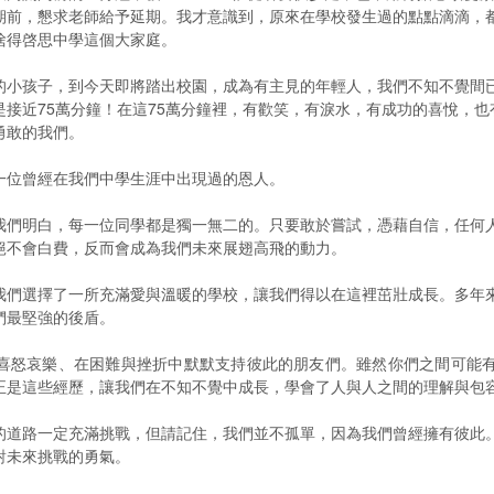
期前，懇求老師給予延期。我才意識到，原來在學校發生過的點點滴滴，
捨得啓思中學這個大家庭。
的小孩子，到今天即將踏出校園，成為有主見的年輕人，我們不知不覺間
接近75萬分鐘！在這75萬分鐘裡，有歡笑，有淚水，有成功的喜悅，也
勇敢的我們。
一位曾經在我們中學生涯中出現過的恩人。
我們明白，每一位同學都是獨一無二的。只要敢於嘗試，憑藉自信，任何
絕不會白費，反而會成為我們未來展翅高飛的動力。
我們選擇了一所充滿愛與溫暖的學校，讓我們得以在這裡茁壯成長。多年
們最堅強的後盾。
喜怒哀樂、在困難與挫折中默默支持彼此的朋友們。雖然你們之間可能
正是這些經歷，讓我們在不知不覺中成長，學會了人與人之間的理解與包
的道路一定充滿挑戰，但請記住，我們並不孤單，因為我們曾經擁有彼此
對未來挑戰的勇氣。