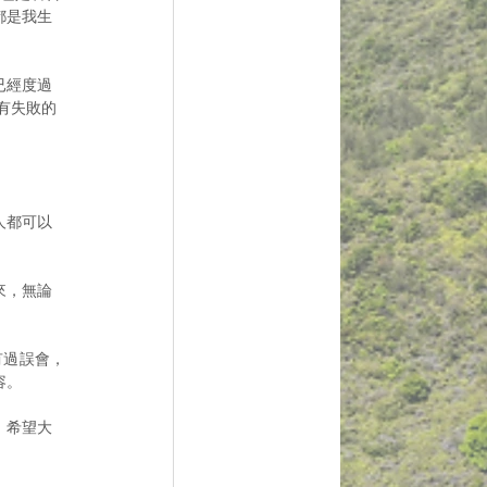
都是我生
已經度過
有失敗的
人都可以
來，無論
有過誤會，
容。
。希望大