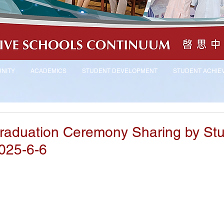
NITY
ACADEMICS
STUDENT DEVELOPMENT
STUDENT ACHIE
raduation Ceremony Sharing by St
025-6-6