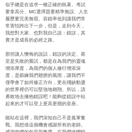
似乎總是在追求一種正確的執著。考試
要拿高分、MC選擇題要精準無誤、人生
履歷要完美無瑕。容錯率低到讓我們常
常害怕跨出下一步，但是，走到今天，
我想對大家、也對我自己說：錯誤，其
實才是成長的必經之路。
那些讓人懊悔的說話，錯誤的決定、甚
至是失敗的嘗試，都是在為我們的靈魂
增添厚度，為我們的個人修行增添深
度，是鍛鍊我們翅膀的風雨，讓我們不
僅學會了如何修正方向，更在殘缺動盪
的世界裡仍可以堅強地翱翔。所以，請
勇敢地去擁抱錯誤吧！能夠從錯誤中站
起來的才可以登上更高更穩的皇座。
能站在這裡，我們深知自己不是孤軍奮
戰。我想借這個機會感謝所有的老師。
感謝您們的包容與教導，在我們迷惘時