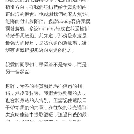
指引方向，在我們犯錯時給予鼓勵和糾
正錯誤的機會。也感謝我們的家人無怨
無悔的付出與陪伴。多謝daddy容許我偶
爾發脾氣，多謝mommy每次在我受挫折
時給予我鼓勵。我知道，那份愛永遠是
最強大的後盾，是我永遠的避風港，讓
我有勇氣把腳步邁向更遠的地方。
親愛的同學們，畢業並不是結束，而是
另一個起點。
也許，青春的本質就是馬不停蹄的相
遇，然後又錯過。我們會遇到新的人，
也會和身邊的人告別。但請記住這段日
子帶給我們的力量，在往後的時光遇到
失意時能從中提取溫暖，渡過日後的嚴
寒。不畏犯錯，頂風奔跑，活出最熱
烈、最不留遺憾的自己！