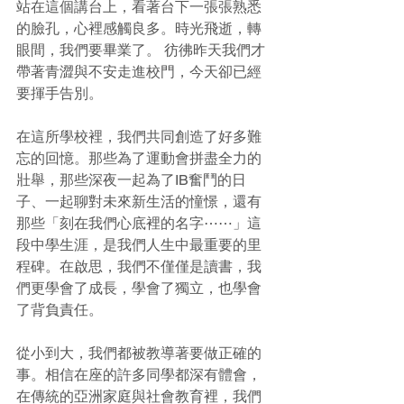
站在這個講台上，看著台下一張張熟悉
的臉孔，心裡感觸良多。時光飛逝，轉
眼間，我們要畢業了。 彷彿昨天我們才
帶著青澀與不安走進校門，今天卻已經
要揮手告別。
在這所學校裡，我們共同創造了好多難
忘的回憶。那些為了運動會拼盡全力的
壯舉，那些深夜一起為了IB奮鬥的日
子、一起聊對未來新生活的憧憬，還有
那些「刻在我們心底裡的名字⋯⋯」這
段中學生涯，是我們人生中最重要的里
程碑。在啟思，我們不僅僅是讀書，我
們更學會了成長，學會了獨立，也學會
了背負責任。
從小到大，我們都被教導著要做正確的
事。相信在座的許多同學都深有體會，
在傳統的亞洲家庭與社會教育裡，我們