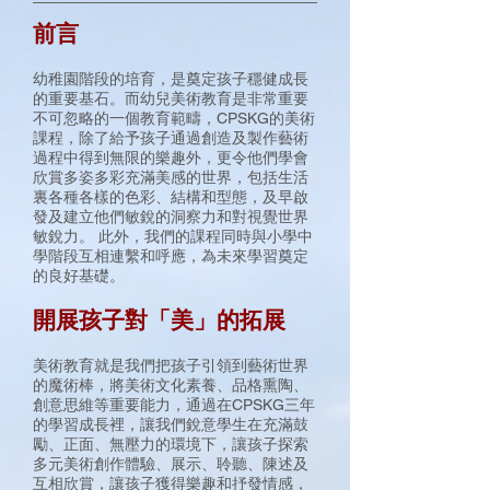
前言
幼稚園階段的培育，是奠定孩子穩健成長
的重要基石。而幼兒美術教育是非常重要
不可忽略的一個教育範疇，CPSKG的美術
課程，除了給予孩子通過創造及製作藝術
過程中得到無限的樂趣外，更令他們學會
欣賞多姿多彩充滿美感的世界，包括生活
裏各種各樣的色彩、結構和型態，及早啟
發及建立他們敏銳的洞察力和對視覺世界
敏銳力。 此外，我們的課程同時與小學中
學階段互相連繫和呼應，為未來學習奠定
的良好基礎。
開展孩子對「美」的拓展
美術教育就是我們把孩子引領到藝術世界
的魔術棒，將美術文化素養、品格熏陶、
創意思維等重要能力，通過在CPSKG三年
的學習成長裡，讓我們銳意學生在充滿鼓
勵、正面、無壓力的環境下，讓孩子探索
多元美術創作體驗、展示、聆聽、陳述及
互相欣賞，讓孩子獲得樂趣和抒發情感，