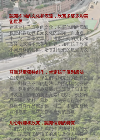
認識不同的文化和表達，欣賞多姿多彩美
術世界
建基於孩子自身的文化，拓展他們的國際
視野和對世界多元文化的認知，而通過
中、英、普學習單元，探索不同的文化和
表達，認識多元美術世界，加強孩子欣賞
不同風格的藝術，培養對他們的敏覺力及
寬廣度。
尊重兒童獨特創作，肯定孩子個別想法
在我們幼稚園，學生們得到充分的創作空
間，對孩子不同的想法，均予以肯定及鼓
勵。尊重們的興趣及能力，讓孩子自由選
擇及運用所學的美術元素和技巧，例如作
品主題、物料、風格、方法等進行創作。
尊重每件作品都是獨一無二，學習互相欣
賞和尊重，建立創作者應有的態度。
用心聆聽和欣賞，認識個別的特質
我們從聆聽孩子各式創作及情感抒發的分
享，認識和了解孩子的想法及個人特質，
他們個別的感受和情緒，均得以被理解和