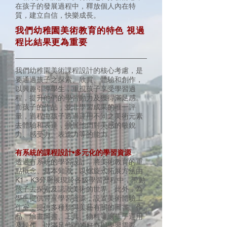
在孩子的發展過程中，釋放個人內在特
質，建立自信，快樂成長。
我們幼稚園美術教育的特色 視過
程比結果更為重要
我們幼稚園美術課程設計的核心考慮，是
要通過孩子之探索、欣賞、體驗和創作，
以興趣引導學生，重視孩子享受學習過
程，提升他們的學習動力及獲得滿足感。
而孩子的作品，並非學習成果的唯一評
量，過程中孩子透過運用不同之美術元素
去體驗和表達，擴展他們對美感的敏銳
力、感受力、表達力等的能力。
有系統的課程設計•多元化的學習資源
透過有系統的學習設計，將美術教育的重
點概念、基本知識，以螺旋式拓展方法由
K1 - K3分層展現於各級學習歷程中，帶動
孩子去探索及認識美術的世界。此外，為
學生提供豐富學習資源，設置美術體驗工
作室，提供多種類與美藝有關的圖書、作
品、繪畫圖書、工具、物料等讓孩子運用
及操作，以滿足他們的好奇與學習需要。