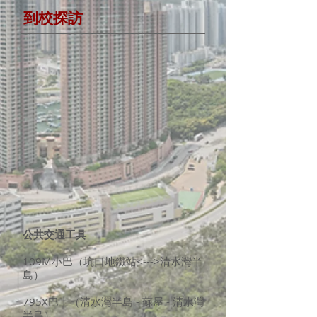
到校探訪
公共交通工具
109M小巴（坑口地鐵站<--->清水灣半
島）
795X巴士（清水灣半島 - 蘇屋 - 清水灣
半島）