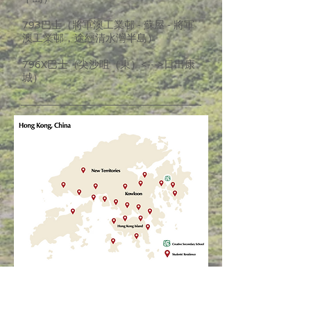
793巴士（將軍澳工業邨 - 蘇屋 - 將軍
澳工業邨，途經清水灣半島）
796X巴士（尖沙咀（東）<--->日出康
城）
內聯網