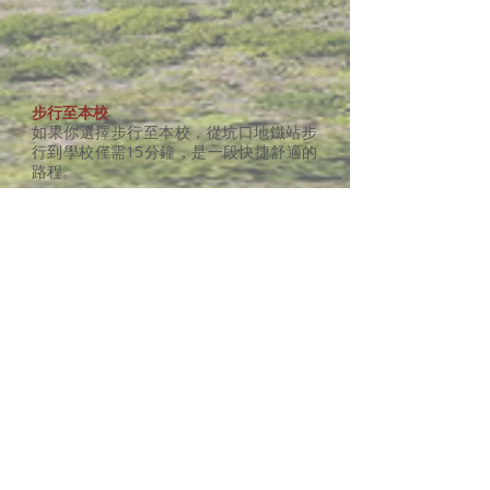
步行至本校
如果你選擇步行至本校，從坑口地鐵站步
行到學校僅需15分鐘，是一段快捷舒適的
路程。
泊車資訊
請注意，校園內不提供泊車位。我們建議
您你預留額外時間在附近的停車場尋找車
位。家長如有需要，可使用學校對面住宅
項目「清水灣半島」提供的時租泊車設
施。