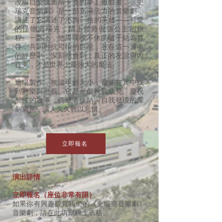
改編自榮獲奧斯卡獎的夢工廠動畫，《史
瑞克音樂劇》是一部充滿活力的音樂劇，
講述了它講述了不拘一格的英雄——可愛
的怪物史瑞克，踏上營救倔強公主的旅
程。一路上，他與喋喋不休的驢子結為夥
伴，共同對抗可怕的巨龍，並在這一連串
的經歷中，深刻體會到：真正的友誼與內
在美，才是世界上最強大的魔法。
這場製作，無論年齡大小，都能在其中找
到歡樂與意義。它是一個挑戰成見、慶祝
個性的故事，傳遞著接納與自我發現的深
刻寓意，讓人久久難以忘懷。
立即報名
演出詳情
立即報名（座位非常有限）
如果你有興趣觀賞我們的《史瑞克音樂劇》
音樂劇，請
在此
填寫線上表格。