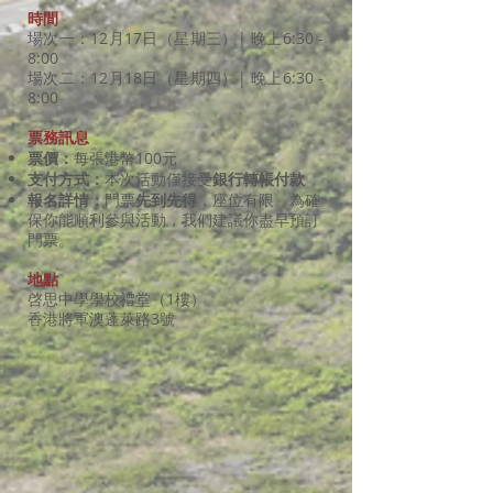
時間
場次一：12月17日（星期三）| 晚上6:30 -
8:00
場次二：12月18日（星期四）| 晚上6:30 -
8:00
票務訊息
票價：
每張港幣100元
支付方式：
本次活動僅接受
銀行轉帳付款
報名詳情：
門票
先到先得
，座位有限。為確
保你能順利參與活動，我們建議你盡早預訂
門票。
地點
啓思中學學校禮堂（1樓）
香港將軍澳蓬萊路3號