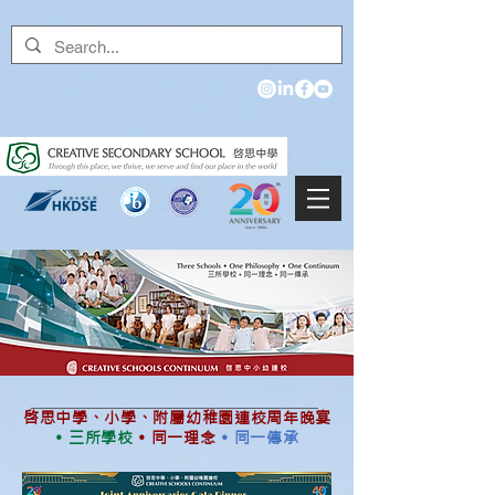
啓思中學、小學、附屬幼稚園連校周年晚宴
• 三所學校
• 同一理念
• 同一傳承