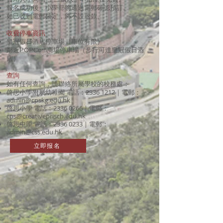
報名成功後，小學部將透過電郵確認預訂。
如巳收到電郵確定，將不設退款。
收費停車資訊
皇冠假日酒店停車場（車位有限）
鄰近POPCorn商場停車場（步行可達皇冠假日酒
店）
查詢
如有任何查詢，請聯絡所屬學校的校務處：
啓思小學附屬幼稚園 電話：2336 1212｜電郵：
admin@cpskg.edu.hk
啓思小學 電話：2336 0266｜電郵：
cps@creativeprisch.edu.hk
啓思中學 電話：2336 0233｜電郵：
admin@css.edu.hk
立即报名