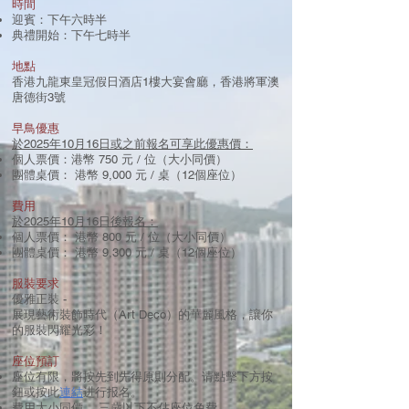
時間
迎賓：下午六時半
典禮開始：下午七時半
地點
香港九龍東皇冠假日酒店1樓大宴會廳，香港將軍澳
唐德街3號
早鳥優惠
於2025年10月16日或之前報名可享此優惠價：
個人票價：港幣 750 元 / 位（大小同價）
團體桌價： 港幣 9,000 元 / 桌（12個座位）
費用
於2025年10月16日後報名：
個人票價： 港幣 800 元 / 位（大小同價）
團體桌價： 港幣 9,300 元 / 桌（12個座位）
服裝要求
優雅正裝 -
展現藝術裝飾時代（Art Deco）的華麗風格，讓你
的服裝閃耀光彩！
座位預訂
座位有限，將按先到先得原則分配。请點擊下方按
鈕或按此
連結
进行报名。
費用大小同價 ，三歲以下不佔座位免費。