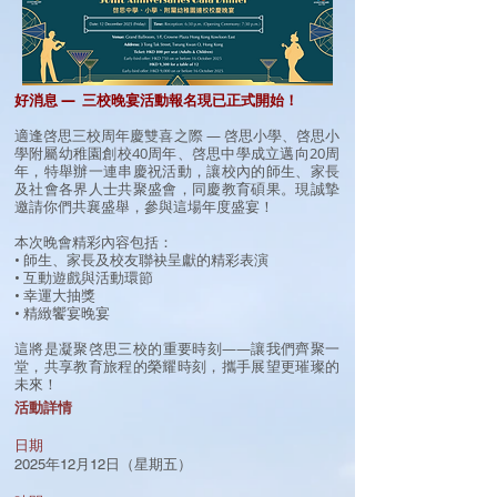
好消息 — 三校晚宴活動報名現已正式開始！
適逢啓思三校周年慶雙喜之際 — 啓思小學、啓思小
學附屬幼稚園創校40周年、啓思中學成立邁向20周
年，特舉辦一連串慶祝活動，讓校內的師生、家長
及社會各界人士共聚盛會，同慶教育碩果。現誠摯
邀請你們共襄盛舉，參與這場年度盛宴！
本次晚會精彩內容包括：
• 師生、家長及校友聯袂呈獻的精彩表演
• 互動遊戲與活動環節
• 幸運大抽獎
• 精緻饗宴晚宴
這將是凝聚啓思三校的重要時刻——讓我們齊聚一
堂，共享教育旅程的榮耀時刻，攜手展望更璀璨的
未來！
活動詳情
日期
2025年12月12日（星期五）