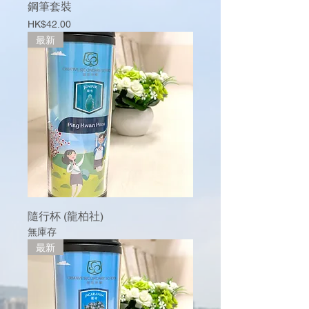
鋼筆套裝
價格
HK$42.00
最新
隨行杯 (龍柏社)
無庫存
最新