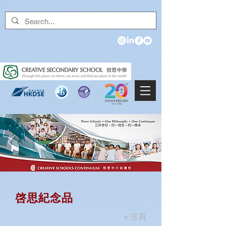
​啓思紀念品
<
主頁