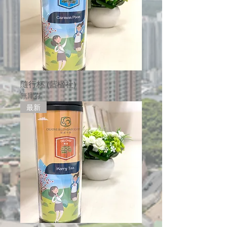
隨行杯 (藍楹社)
無庫存
最新