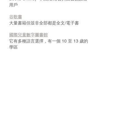
用戶
谷歌書
大量書籍但並非全部都是全文/電子書
國際兒童數字圖書館
它有多種語言選擇，有一個 10 至 13 歲的
學區
納克索斯口語詞庫
有聲讀物的在線收藏，標題涉及經典小
說、戲劇、詩歌、宗教、哲學、偉大的史
詩和故事、歷史、傳記和音樂教育
開放圖書館
大型電子書合集 雖然它們至少在十年前出
版
古騰堡計劃
e-books（流行文學/小說）合集；免費但
需要註冊