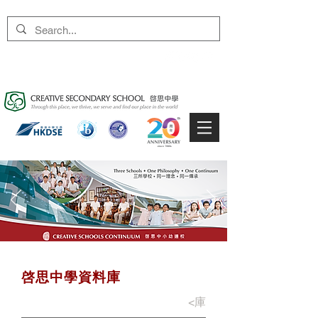
啓思中學資料庫
<
庫