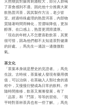
天然物質對腸胃刺激較大，部分人群喝
了茶會感到不適。因此他十分推薦大家
飲熟普洱茶，因其製作方法，老少皆
宜。經過特殊處理的熟普洱茶，內部物
質隨著時間而轉化，苦澀味降低，更加
醇厚。在口感上，熟普更潤滑濃厚。
「現在的年輕人不怎麼喜歡飲茶，其實
很可惜，因為他們都不太知道茶對健康
的好處。」馬先生一邊說一邊微微歎
氣。
茶文化 
「茶葉本身就是歷史的見證者。」馬先
生說。古時候，茶葉被人發現有藥用價
值，可以治病，在茶融入人類社會的過
程中，又慢慢衍變成為日常的飲料。伴
隨時間推移，飲茶又漸漸發展，有了
「品茶」和「鬥茶」等等的習俗。「我
平時對茶杯茶具也有一些了解。」馬先