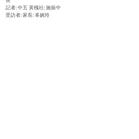
長
記者: 中五 黃槐社: 施振中
受訪者: 家長: 辜婉玲
我們的學校主要是利用英文教學，然而
我們不能否認中文在校園的重要性。今
天我們很榮幸邀請到辜婉玲女士來探討
一下作為家長對校園推廣中國文化的看
法。
在訪問中，當她提及在學校時看見牆上
很多中國哲學諺語宣傳海報時，感到非
常認同和讚賞這個做法。她表示在現今
的社會中，很多學生都不知道這些中華
名句，學校透過各樣的推廣活動可以令
學生在享受英文教育的同時，亦可得到
中國文化的薰陶。
辜女士認為，中華文化經歷五千多年的
發展，其中的精華和具學習意義的事物
數不勝數。她很感恩地說: 「在香港，我