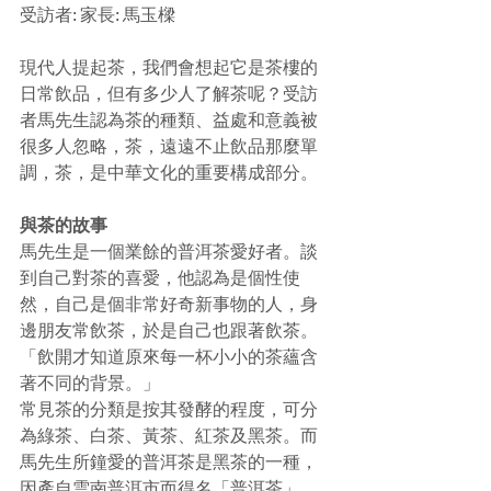
受訪者: 家長: 馬玉樑
現代人提起茶，我們會想起它是茶樓的
日常飲品，但有多少人了解茶呢？受訪
者馬先生認為茶的種類、益處和意義被
很多人忽略，茶，遠遠不止飲品那麼單
調，茶，是中華文化的重要構成部分。
與茶的故事
馬先生是一個業餘的普洱茶愛好者。談
到自己對茶的喜愛，他認為是個性使
然，自己是個非常好奇新事物的人，身
邊朋友常飲茶，於是自己也跟著飲茶。
「飲開才知道原來每一杯小小的茶蘊含
著不同的背景。」
常見茶的分類是按其發酵的程度，可分
為綠茶、白茶、黃茶、紅茶及黑茶。而
馬先生所鐘愛的普洱茶是黑茶的一種，
因產自雲南普洱市而得名「普洱茶」。