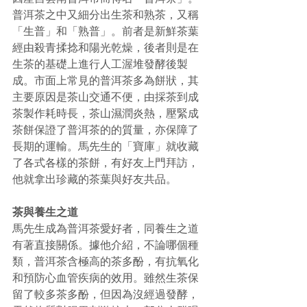
普洱茶之中又細分出生茶和熟茶，又稱
「生普」和「熟普」。前者是新鮮茶葉
經由殺青揉捻和陽光乾燥，後者則是在
生茶的基礎上進行人工渥堆發酵後製
成。市面上常見的普洱茶多為餅狀，其
主要原因是茶山交通不便，由採茶到成
茶製作耗時長，茶山濕潤炎熱，壓緊成
茶餅保證了普洱茶的的質量，亦保障了
長期的運輸。馬先生的「寶庫」就收藏
了各式各樣的茶餅，有好友上門拜訪，
他就拿出珍藏的茶葉與好友共品。
茶與養生之道
馬先生成為普洱茶愛好者，同養生之道
有著直接關係。據他介紹，不論哪個種
類，普洱茶含極高的茶多酚，有抗氧化
和預防心血管疾病的效用。雖然生茶保
留了較多茶多酚，但因為沒經過發酵，