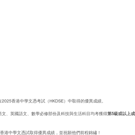
2025香港中學文憑考試（HKDSE）中取得的優異成績。
語文、英國語文、數學必修部份及科技與生活科目均考獲得
第5級或以上
025香港中學文憑試取得優異成績，並祝願他們前程錦繡！