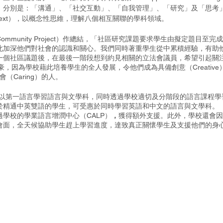
，分別是：「溝通」、「社交互動」、「自我管理」、「研究」及「思考
ontext），以概念性思維，理解八個相互關聯的學科領域。
munity Project）作總結，「社區研究課題要求學生由擬定題目至完
此加深他們對社會的認識和關心。我們同時著重學生從中累積經驗，有助
一個社區議題後，在最後一階段想到約見相關的立法會議員，希望引起關
到自豪，因為學校藉此培養學生的全人發展，令他們成為具備創意（Creativ
（Caring）的人。
讓學生能以第一語言學習語言與文學科，同時透過學校適切及分階段的語言課程
於精通中英雙語的學生，可受惠於同時學習英語和中文的語言與文學科。
學校的學業語言增潤中心（CALP）
，
獲得額外支援。此外，學校還會因
會面，全天候協助學生趕上學習進度，達致真正關懷學生及支援他們的身