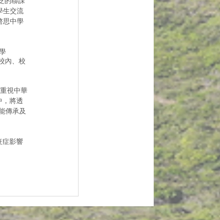
泛的聯課
學生交流
啓思中學
學
校內、校
球重視中華
中，將透
能傳承及
疫症影響