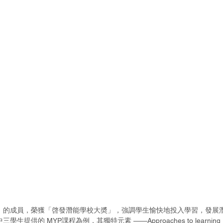
」的成員，榮獲「啓發潛能學校大奬」，強調學生愉快地投入學習，發展
供的 MYP課程為例，其獨特元素 ——Approaches to learning