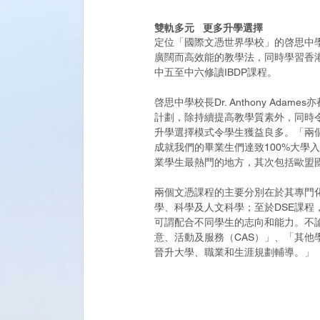
雙軌多元   更多升學選擇
定位「國際文憑世界學校」的啓思中學
廣闊而高效能的教學法，同時學習香
中五至中六修讀IBDP課程。
啓
思中學校長Dr. Anthony A
計劃，除持續提高教學質素外，同時
升學選擇模式令學生獲益良多。「兩
成就我們的畢業生們達致100%大學
業學生最熱門的地方，其次包括歐盟
兩個文憑課程的主要分別在於其專門化的
學、科學及人文科學；至於DSE課
可謂配合不同學生的志向和能力。不
意、活動及服務（CAS）」、「其他學習
晉升大學、職業和生涯規劃輔導。」