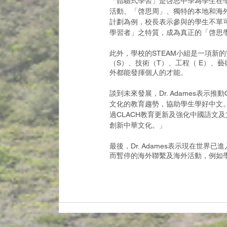
「體驗式學習」是啓思中學為學生在學習
活動、「啓思周」、獨特的本地和海
計劃為例，校長表示參與的學生不單
學習者」之特質，成為真正的「啓思
此外，學校的STEAM小組是一項新
（S）、技術（T）、工程（ E）、
外都能發揮個人的才能。
談到未來發展，Dr. Adames表
文化的教育趨勢，協助學生學好中文。我
過CLACH教育更新及強化中國語文
創新中華文化。」
最後，Dr. Adames表示現在世界
而暫停的海外聯繫及海外活動，例如