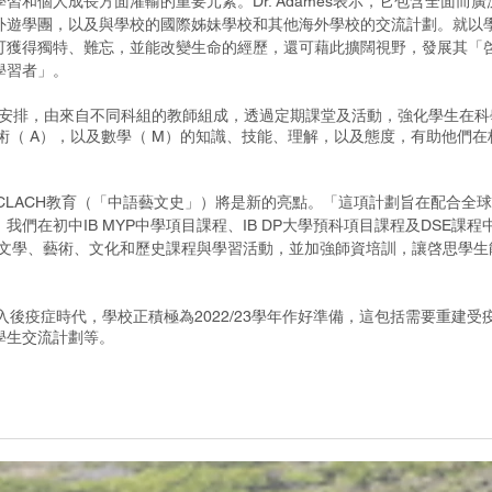
和個人成長方面灌輸的重要元素。Dr. Adames表示，它包含全面而廣
外遊學團，以及與學校的國際姊妹學校和其他海外學校的交流計劃。就以
可獲得獨特、難忘，並能改變生命的經歷，還可藉此擴闊視野，發展其「
學習者」。
的安排，由來自不同科組的教師組成，透過定期課堂及活動，強化學生在科
藝術（ A），以及數學（ M）的知識、技能、理解，以及態度，有助他們在
示推動CLACH教育（「中語藝文史」）將是新的亮點。「這項計劃旨在配合全
們在初中IB MYP中學項目課程、IB DP大學預科項目課程及DSE課程
及文學、藝術、文化和歷史課程與學習活動，並加強師資培訓，讓啓思學生
已進入後疫症時代，學校正積極為2022/23學年作好準備，這包括需要重建受
學生交流計劃等。