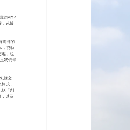
惠於MYP
程，或於
面有周詳的
示，雙軌
志趣，也
大是我們畢
」
須包括文
軌模式，
包括「創
育，以及