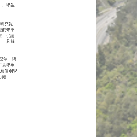
」。學生
成研究報
他們未來
注，促請
e）、具解
學習第二語
「若學生
應個別學
心健