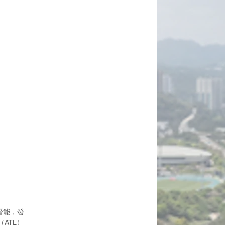
潛能，發
（ATL）