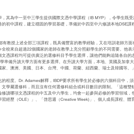
，其為中一至中三學生提供國際文憑中學課程（IB MYP），令學生既受
港的初中課程，建立穩固的學習基礎，準備於中四至中六修讀本地DSE課
dames亦都有教授上述全部三項課程，既具備豐富的教學經驗，又在培訓老師方
令全校來自超過22個國家的老師在教學上充分照顧學生的不同需要。他表
個文憑課程均可提供廣泛的選修科目予學生選擇，讓他們能夠追隨各自的
入學率備升讀大學方面有更多選擇。在升讀大學方面，本地、英國及加拿
國家、澳洲、美國、日本、台灣、中國、荷蘭、紐西蘭、瑞士及韓國等。
程度。Dr. Adames解釋，IBDP要求所有學生於必修的六個科目中，
程，文學屬選修科，而且沒有任何選修科組合或科目數目的限制。「這種雙
論修讀哪項文憑課程的中五及中六學生，均會一起參與必修的學習領域，
經歷（OLE）」、「啓思週（Creative Week)」、個人成長課程、體