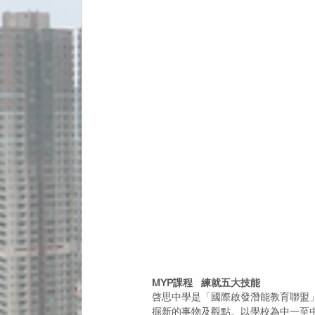
MYP課程   練就五大技能
啓
思中學是「國際啟發潛能教育聯盟
掘新的事物及觀點。以學校為中一至中三學生提