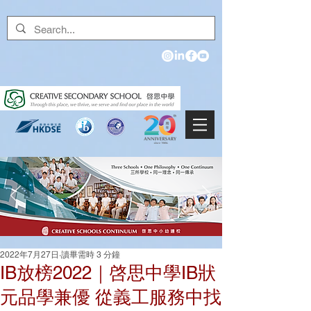
2022年7月27日
讀畢需時 3 分鐘
IB放榜2022｜啓思中學IB狀
元品學兼優 從義工服務中找