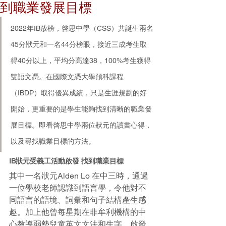
到職業發展目標
2022年IB放榜，啓思中學（CSS）共誕生兩名
45分狀元和一名44分榜眼，接近三成考生取
得40分以上，平均分高達38，100%考生獲得
雙語文憑。在國際文憑大學預科課程
（IBDP）取得優異成績，只是生涯規劃的好
開始，更重要的是學生能夠找到清晰的職業發
展目標。即看啓思中學兩位狀元的讀書心得，
以及尋找職業目標的方法。
IB狀元受義工活動啟發 找到職業目標
其中一名狀元Alden Lo 在中三時，通過
一位學校老師認識到語言學，令他對不
同語言的語境、詞彙和句子結構產生感
趣。加上他曾每星期在非牟利機構的中
心教導弱勢兒童英文文法和生字，啟發