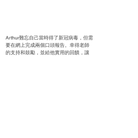
Arthur難忘自己當時得了新冠病毒，但需
要在網上完成兩個口頭報告。幸得老師
的支持和鼓勵，並給他實用的回饋，讓
他不斷地改進，發揮最佳表現。
IB狀元細說 在啓思的這些年
說起在啓思印象最深刻的事，Alden難忘
在大型音樂劇的演出。曾有同學因考試
未能出席排練，他只好臨場填補他們的
空缺，挑戰不同崗位的演出；而令Arthur
最難忘的是，排除萬難、成功完成實驗
的滿足感。