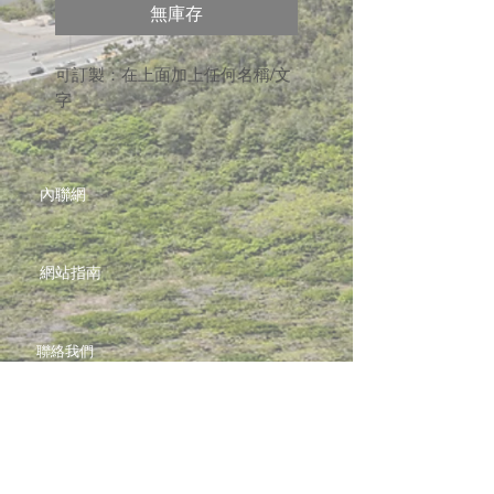
無庫存
可訂製：在上面加上任何名稱/文
字
內聯網
網站指南
聯絡我們
加入啓思團隊
啓思紀念品