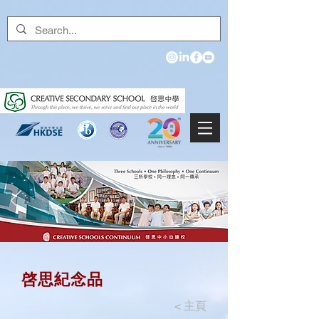
啓思紀念品
<
主頁