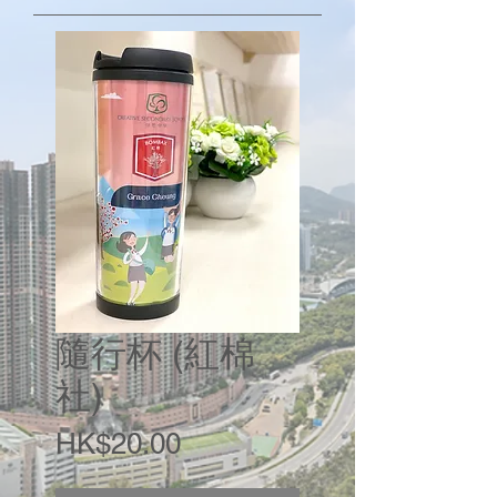
隨行杯 (紅棉
社)
價
HK$20.00
格