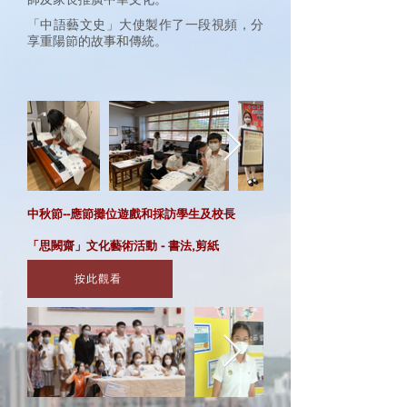
「中語藝文史」大使製作了一段視頻，分
享重陽節的故事和傳統。
中秋節--應節攤位遊戲和採訪學生及校長
「思闕齋」文化藝術活動 - 書法,剪紙
按此觀看