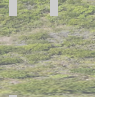
被人遺忘了的中國古代文學有感
中國茶愛好者
趙
馬
梓
玉
曦
樑
同
家
學
長
對中國文化在校園推廣的看法
辜
婉
玲
家
長