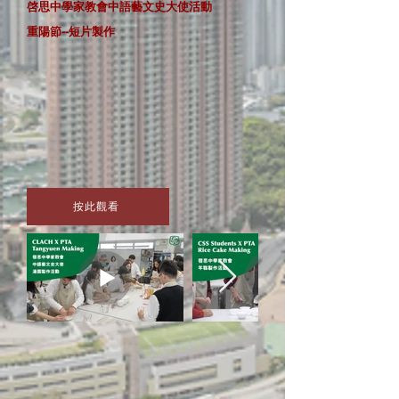
啓思中學家教會中語藝文史大使活動
重陽節--短片製作
按此觀看