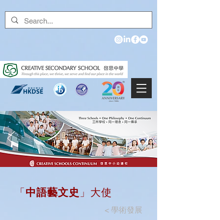
「
中語藝文史
」大使
<
學術發展