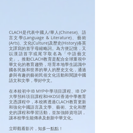
CLACH是代表中國人/華人(Chinese)、語
言文學(Language & Literature)、藝術
(Arts)、文化(Culture)及歷史(History)各英
文譯寫的首字母縮略詞。為方便記憶，又
以漢語首字或尾字取名為「中語藝文
史」。推動CLACH教育是配合全球重視中
華文化的教育趨勢，培育本地學生認識中
國各民族和世界的華人的歷史文化，通過
參與有趣的藝術民俗文化活動和閱讀中國
語文和文學，學好中文。
在本校初中IB MYP中學項目課程、IB DP
大學預科項目課程和HKDSE香港中學教育
文憑課程中，本校將透過CLACH教育更新
和強化中國語言及文學、藝術、文化和歷
史的課程和學習活動，並加強師資培訓，
讓本校學生能傳承及創新中華文化。
立即觀看影片，知多一點點！