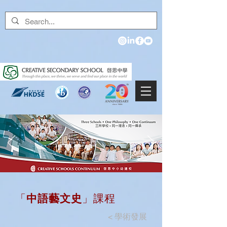
「
中語藝文史
」課程
<
學術發展